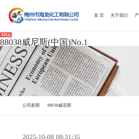
首 页
关于我们
产
51La
88038威尼斯(中国)No.1
公司新闻
88038威尼斯
2025-10-08 08:31:35