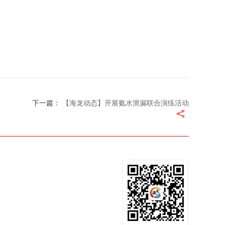
下一篇：
【海龙动态】开展氨水泄漏联合演练活动