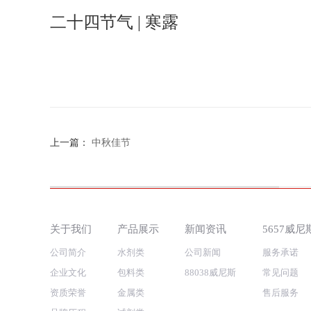
二十四节气 | 寒露
上一篇：
中秋佳节
关于我们
产品展示
新闻资讯
5657威尼
公司简介
水剂类
公司新闻
服务承诺
企业文化
包料类
88038威尼斯
常见问题
资质荣誉
金属类
售后服务