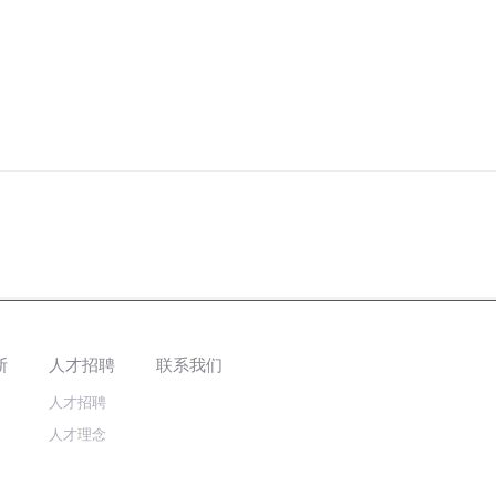
斯
人才招聘
联系我们
人才招聘
人才理念